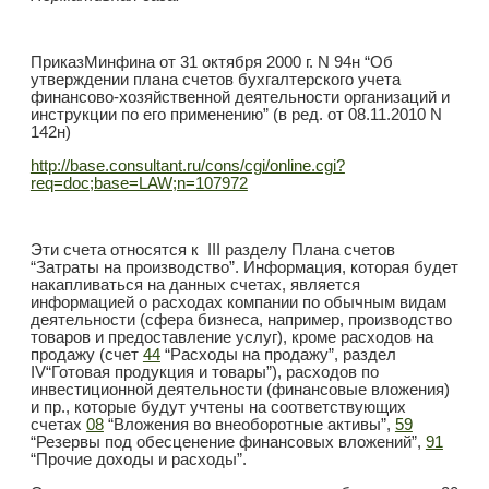
ПриказМинфина от 31 октября 2
000 г. N 9
4н “Об
утверждении плана счетов бухгалтерского учета
финансово-хозяйственной деятельности организаций и
инструкции по его применению” (в ред. от 0
8.11.2
010 N
1
42н)
http://base.consultant.ru/cons/cgi/online.cgi?
req=doc;base=LAW;n=107972
Эти счета относятся к III разделу Плана счетов
“Затраты на производство”. Информация, которая будет
накапливаться на данных счетах, является
информацией о расходах компании по обычным видам
деятельности (сфера бизнеса, например, производство
товаров и предоставление услуг), кроме расходов на
продажу (счет
44
“Расходы на продажу”, раздел
IV“Готовая продукция и товары”), расходов по
инвестиционной деятельности (финансовые вложения)
и пр., которые будут учтены на соответствующих
счетах
08
“Вложения во внеоборотные активы”,
59
“Резервы под обесценение финансовых вложений”,
91
“Прочие доходы и расходы”.