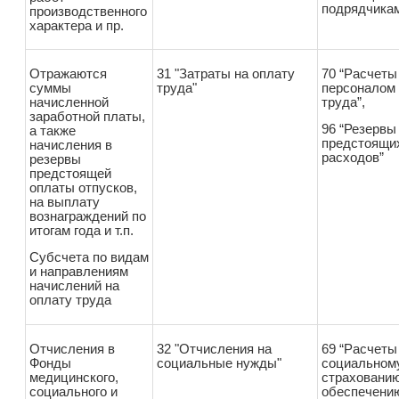
подрядчика
производственного
характера и пр.
Отражаются
31 "Затраты на оплату
70 “Расчеты
суммы
труда"
персоналом 
начисленной
труда”,
заработной платы,
96 “Резервы
а также
предстоящи
начисления в
расходов”
резервы
предстоящей
оплаты отпусков,
на выплату
вознаграждений по
итогам года и т.п.
Субсчета по видам
и направлениям
начислений на
оплату труда
Отчисления в
32 "Отчисления на
69 “Расчеты
Фонды
социальные нужды"
социальном
медицинского,
страхованию
социального и
обеспечени