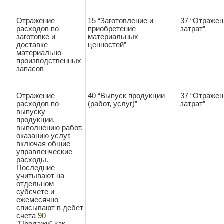
Отражение
15 “Заготовление и
37 “Отраже
расходов по
приобретение
затрат”
заготовке и
материальных
доставке
ценностей”
материально-
производственных
запасов
Отражение
40 “Выпуск продукции
37 “Отраже
расходов по
(работ, услуг)”
затрат”
выпуску
продукции,
выполнению работ,
оказанию услуг,
включая общие
управленческие
расходы.
Последние
учитывают на
отдельном
субсчете и
ежемесячно
списывают в дебет
счета
90
"Продажи" как