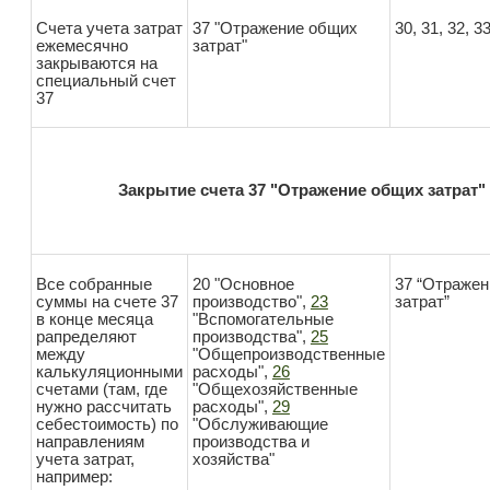
Счета учета затрат
37 "Отражение общих
30, 31, 32, 3
ежемесячно
затрат"
закрываются на
специальный счет
37
Закрытие счета 37 "Отражение общих затрат"
Все собранные
20 "Основное
37 “Отраже
суммы на счете 37
производство",
23
затрат”
в конце месяца
"Вспомогательные
рапределяют
производства",
25
между
"Общепроизводственные
калькуляционными
расходы",
26
счетами (там, где
"Общехозяйственные
нужно рассчитать
расходы",
29
себестоимость) по
"Обслуживающие
направлениям
производства и
учета затрат,
хозяйства"
например: