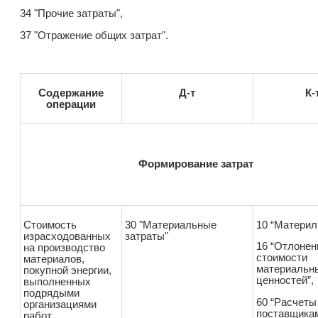
34 "Прочие затраты",
37 "Отражение общих затрат".
Содержание
Д-т
К-
операции
Формирование затрат
Стоимость
30 "Материальные
10 “Материл
израсходованных
затраты"
16 “Отлонен
на производство
стоимости
материалов,
материальн
покупной энергии,
ценностей”,
выполненных
подрядыми
60 “Расчеты
организациями
поставщика
работ