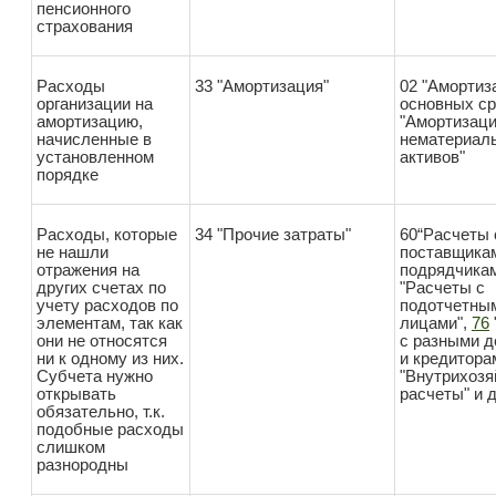
пенсионного
страхования
Расходы
33 "Амортизация"
02 "Амортиз
организации на
основных ср
амортизацию,
"Амортизац
начисленные в
нематериал
установленном
активов"
порядке
Расходы, которые
34 "Прочие затраты"
60“Расчеты 
не нашли
поставщика
отражения на
подрядчика
других счетах по
"Расчеты с
учету расходов по
подотчетны
элементам, так как
лицами",
76
они не относятся
с разными 
ни к одному из них.
и кредитора
Субчета нужно
"Внутрихоз
открывать
расчеты" и д
обязательно, т.к.
подобные расходы
слишком
разнородны