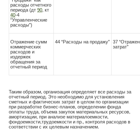
расходы отчетного
периода (дт
90
, кт
40
-4
“Управленческие
расходы”)
Отражение сумм
44 “Расходы на продажу”
37 “Отраже
коммерческих
затрат”
расходов и
издержек
обращения за
отчетный период
Таким образом, организация определяет все расходы за
отчетный период. Это необходимо для установления
сметных и фактических затрат в целом по организации
при разработке бизнес-планов, определении фонда
оплаты труда, объема закупок материальных ресурсов,
амортизации, при анализе материалоемкости,
фондоемкости,трудоемкости и пр., контроля расходов в
соответствии с их целевым назначением.