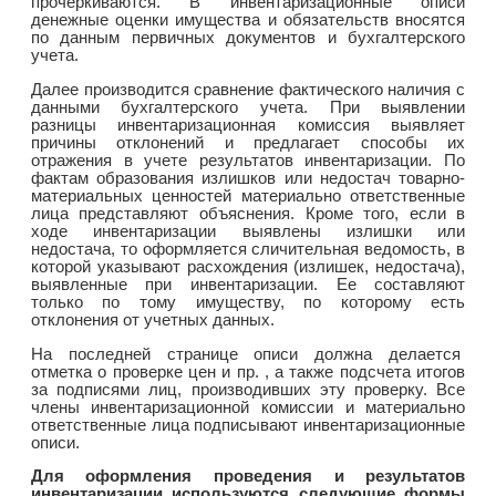
прочеркиваются. В инвентаризационные описи
денежные оценки имущества и обязательств вносятся
по данным первичных документов и бухгалтерского
учета.
Далее производится сравнение фактического наличия с
данными бухгалтерского учета. При выявлении
разницы инвентаризационная комиссия выявляет
причины отклонений и предлагает способы их
отражения в учете результатов инвентаризации. По
фактам образования излишков или недостач товарно-
материальных ценностей материально ответственные
лица представляют объяснения. Кроме того, если в
ходе инвентаризации выявлены излишки или
недостача, то оформляется сличительная ведомость, в
которой указывают расхождения (излишек, недостача),
выявленные при инвентаризации. Ее составляют
только по тому имуществу, по которому есть
отклонения от учетных данных.
На последней странице описи должна делается
отметка о проверке цен и пр. , а также подсчета итогов
за подписями лиц, производивших эту проверку. Все
члены инвентаризационной комиссии и материально
ответственные лица подписывают инвентаризационные
описи.
Для оформления проведения и результатов
инвентаризации используются следующие формы