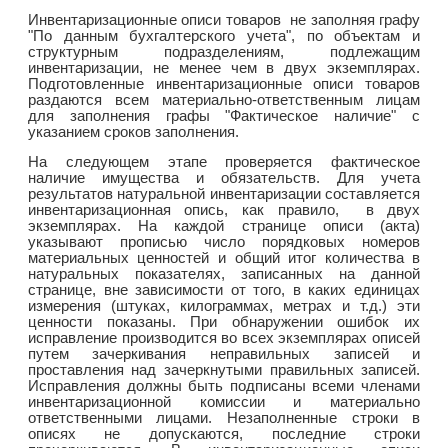
Инвентаризационные описи товаров не заполняя графу
"По данным бухгалтерского учета", по объектам и
структурным подразделениям, подлежащим
инвентаризации, не менее чем в двух экземплярах.
Подготовленные инвентаризационные описи товаров
раздаются всем материально-ответственным лицам
для заполнения графы "Фактическое наличие" с
указанием сроков заполнения.
На следующем этапе проверяется фактическое
наличие имущества и обязательств. Для учета
результатов натуральной инвентаризации составляется
инвентаризационная опись, как правило, в двух
экземплярах. На каждой странице описи (акта)
указывают прописью число порядковых номеров
материальных ценностей и общий итог количества в
натуральных показателях, записанных на данной
странице, вне зависимости от того, в каких единицах
измерения (штуках, килограммах, метрах и т.д.) эти
ценности показаны. При обнаружении ошибок их
исправление производится во всех экземплярах описей
путем зачеркивания неправильных записей и
проставления над зачеркнутыми правильных записей.
Исправления должны быть подписаны всеми членами
инвентаризационной комиссии и материально
ответственными лицами. Незаполненные строки в
описях не допускаются, последние строки