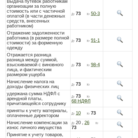
Выдача путевок работникам
организации за полную
стоимость или с частичной
73
50-3
Дт
Кт
оплатой (в части денежных
средств, внесенных
работником)
Отражение задолженности
работника (в размере полной
73
91-1
Дт
Кт
стоимости) за форменную
одежду
Отражается разница
разница между суммой,
взыскиваемой с виновного
73
98-4
Дт
Кт
лица, и фактическим
размером ущерба
Начисление налога на
73
Дт
Кт
доходы физических лиц
удержана сумма НДФЛ с
73
Дт
Кт
арендной платы,
68 НДФЛ
причитающейся сотруднику
приняты к учету материалы,
10
73
Дт
Кт
оплаченные директором
Начисление компенсации за
20 ,
26
Дт
Кт
износ личного имущества
73
Принятие к учету товаров,