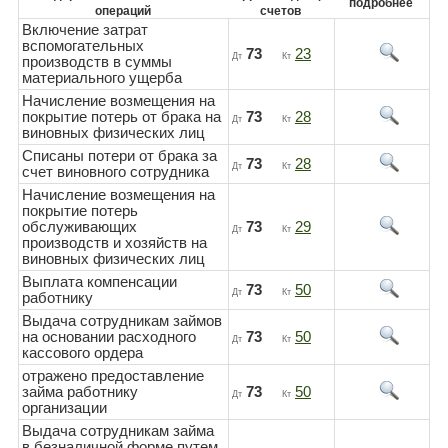
подробнее
операций
счетов
Включение затрат
вспомогательных
73
23
Дт
Кт
производств в суммы
материального ущерба
Начисление возмещения на
покрытие потерь от брака на
73
28
Дт
Кт
виновных физических лиц
Списаны потери от брака за
73
28
Дт
Кт
счет виновного сотрудника
Начисление возмещения на
покрытие потерь
обслуживающих
73
29
Дт
Кт
производств и хозяйств на
виновных физических лиц
Выплата компенсации
73
50
Дт
Кт
работнику
Выдача сотрудникам займов
на основании расходного
73
50
Дт
Кт
кассового ордера
отражено предоставление
займа работнику
73
50
Дт
Кт
организации
Выдача сотрудникам займа
в безналичной форме путем