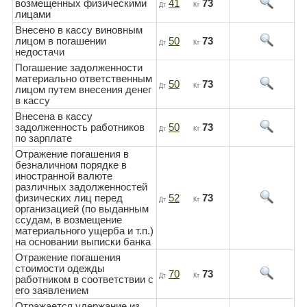
возмещенных физическими
41
73
Дт
Кт
лицами
Внесено в кассу виновным
лицом в погашении
50
73
Дт
Кт
недостачи
Погашение задолженности
материально ответственным
50
73
Дт
Кт
лицом путем внесения денег
в кассу
Внесена в кассу
задолженность работников
50
73
Дт
Кт
по зарплате
Отражение погашения в
безналичном порядке в
иностранной валюте
различных задолженностей
физических лиц перед
52
73
Дт
Кт
организацией (по выданным
ссудам, в возмещение
материального ущерба и т.п.)
на основании выписки банка
Отражение погашения
стоимости одежды
70
73
Дт
Кт
работником в соответствии с
его заявлением
Отражается удержание из