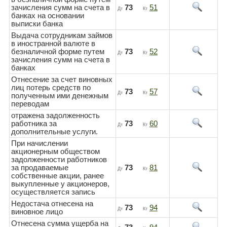
зачисления сумм на счета в
73
51
Дт
Кт
банках на основании
выписки банка
Выдача сотрудникам займов
в иностранной валюте в
безналичной форме путем
73
52
Дт
Кт
зачисления сумм на счета в
банках
Отнесение за счет виновных
лиц потерь средств по
73
57
Дт
Кт
полученным ими денежным
переводам
отражена задолженность
работника за
73
60
Дт
Кт
дополнительные услуги.
При начислении
акционерным обществом
задолженности работников
за продаваемые
73
81
Дт
Кт
собственные акции, ранее
выкупленные у акционеров,
осуществляется запись
Недостача отнесена на
73
94
Дт
Кт
виновное лицо
Отнесена сумма ущерба на