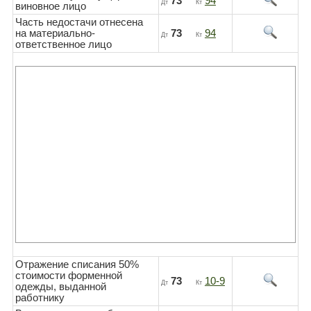
73
94
Дт
Кт
виновное лицо
Часть недостачи отнесена
на материально-
73
94
Дт
Кт
ответственное лицо
Отражение списания 50%
стоимости форменной
73
10-9
Дт
Кт
одежды, выданной
работнику