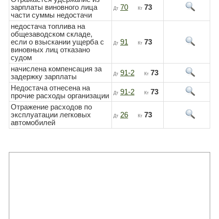
зарплаты виновного лица
70
73
Дт
Кт
части суммы недостачи
недостача топлива на
общезаводском складе,
если о взыскании ущерба с
91
73
Дт
Кт
виновных лиц отказано
судом
начислена компенсация за
91-2
73
Дт
Кт
задержку зарплаты
Недостача отнесена на
91-2
73
Дт
Кт
прочие расходы организации
Отражение расходов по
эксплуатации легковых
26
73
Дт
Кт
автомобилей