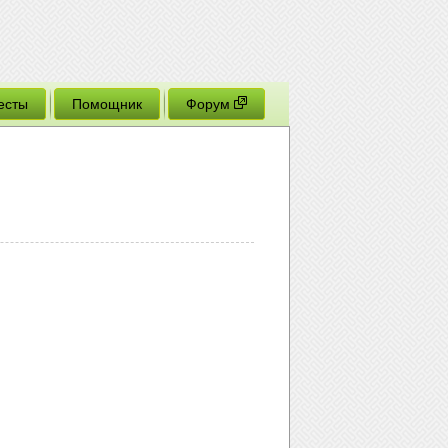
есты
Помощник
Форум