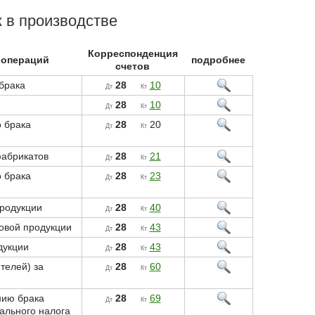
к в производстве
Корреспонденция
 операций
подробнее
счетов
брака
28
10
Дт
Кт
28
10
Дт
Кт
 брака
28
20
Дт
Кт
фабрикатов
28
21
Дт
Кт
 брака
28
23
Дт
Кт
продукции
28
40
Дт
Кт
товой продукции
28
43
Дт
Кт
дукции
28
43
Дт
Кт
телей) за
28
60
Дт
Кт
нию брака
28
69
Дт
Кт
ального налога