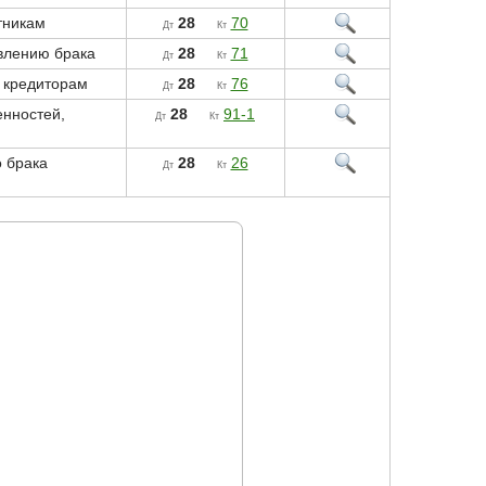
тникам
28
70
Дт
Кт
авлению брака
28
71
Дт
Кт
 кредиторам
28
76
Дт
Кт
енностей,
28
91-1
Дт
Кт
 брака
28
26
Дт
Кт