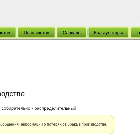
четов
План счетов
Словарь
Калькуляторы
Т
водстве
, собирательно - распределительный
 обобщения информации о потерях от брака в производстве.