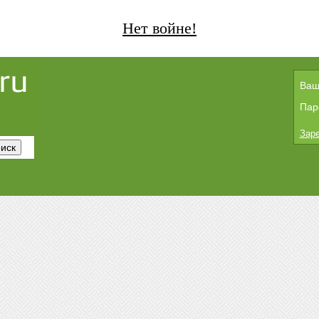
Нет войне!
Ваш
Пар
Заре