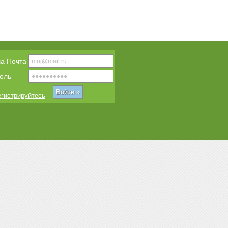
a Почта
оль
гистрируйтесь