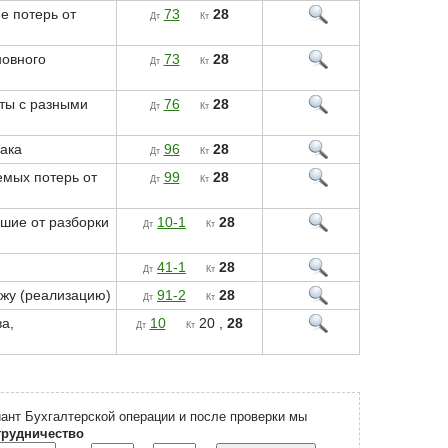
е потерь от
73
28
Дт
Кт
новного
73
28
Дт
Кт
еты с разными
76
28
Дт
Кт
ака
96
28
Дт
Кт
емых потерь от
99
28
Дт
Кт
шие от разборки
10-1
28
Дт
Кт
41-1
28
Дт
Кт
жу (реализацию)
91-2
28
Дт
Кт
а,
10
20 ,
28
Дт
Кт
ант Бухгалтерской операции и после проверки мы
трудничество