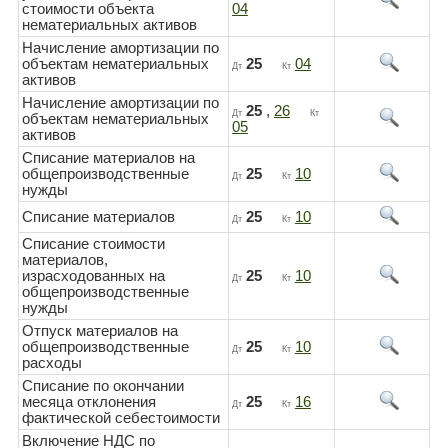
стоимости объекта
04
нематериальных активов
Начисление амортизации по
объектам нематериальных
25
04
Дт
Кт
активов
Начисление амортизации по
25
,
26
Дт
Кт
объектам нематериальных
05
активов
Списание материалов на
общепроизводственные
25
10
Дт
Кт
нужды
Списание материалов
25
10
Дт
Кт
Списание стоимости
материалов,
израсходованных на
25
10
Дт
Кт
общепроизводственные
нужды
Отпуск материалов на
общепроизводственные
25
10
Дт
Кт
расходы
Списание по окончании
месяца отклонения
25
16
Дт
Кт
фактической себестоимости
Включение НДС по