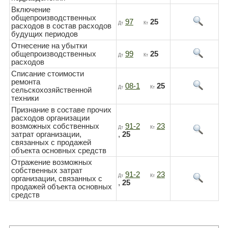
Включение
общепроизводственных
97
25
Дт
Кт
расходов в состав расходов
будущих периодов
Отнесение на убытки
общепроизводственных
99
25
Дт
Кт
расходов
Списание стоимости
ремонта
08-1
25
Дт
Кт
сельскохозяйственной
техники
Признание в составе прочих
расходов организации
возможных собственных
91-2
23
Дт
Кт
затрат организации,
,
25
связанных с продажей
объекта основных средств
Отражение возможных
собственных затрат
91-2
23
Дт
Кт
организации, связанных с
,
25
продажей объекта основных
средств