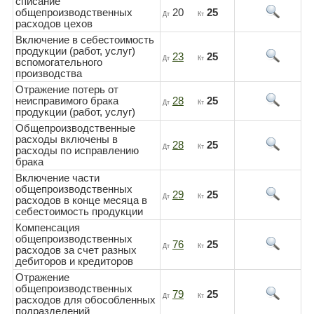
списание
общепроизводственных
20
25
Дт
Кт
расходов цехов
Включение в себестоимость
продукции (работ, услуг)
23
25
Дт
Кт
вспомогательного
производства
Отражение потерь от
неисправимого брака
28
25
Дт
Кт
продукции (работ, услуг)
Общепроизводственные
расходы включены в
28
25
Дт
Кт
расходы по исправлению
брака
Включение части
общепроизводственных
29
25
Дт
Кт
расходов в конце месяца в
себестоимость продукции
Компенсация
общепроизводственных
76
25
Дт
Кт
расходов за счет разных
дебиторов и кредиторов
Отражение
общепроизводственных
79
25
Дт
Кт
расходов для обособленных
подразделений