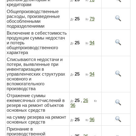
Дт
Кт
кредиторам
Общепроизводственные
расходы, произведенные
25
79
Дт
Кт
обособленными
подразделениями
Включение в себестоимость
продукции суммы недостач
и потерь
25
94
Дт
Кт
общепроизводственного
характера
Списываются недостачи и
потери, выявленные при
инвентаризации в
управленческих структурах
25
94
Дт
Кт
основного и
вспомогательного
производства
Отражение суммы
ежемесячных отчислений в
25
,
26
Дт
Кт
резерв на ремонт объектов
96
основных средств
на сумму резерва на ремонт
25
96
Дт
Кт
основных средств
Признание в
производственной