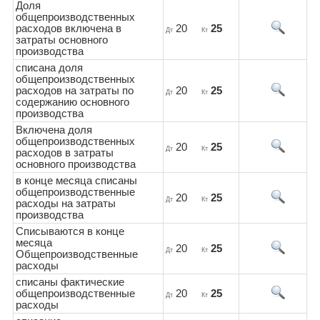
Доля
общепроизводственных
расходов включена в
20
25
Дт
Кт
затраты основного
производства
списана доля
общепроизводственных
расходов на затраты по
20
25
Дт
Кт
содержанию основного
производства
Включена доля
общепроизводственных
20
25
Дт
Кт
расходов в затраты
основного производства
в конце месяца списаны
общепроизводственные
20
25
Дт
Кт
расходы на затраты
производства
Списываются в конце
месяца
20
25
Дт
Кт
Общепроизводственные
расходы
списаны фактические
общепроизводственные
20
25
Дт
Кт
расходы