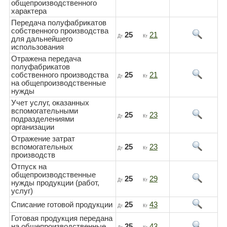
общепроизводственного
характера
Передача полуфабрикатов
собственного производства
25
21
Дт
Кт
для дальнейшего
использования
Отражена передача
полуфабрикатов
собственного производства
25
21
Дт
Кт
на общепроизводственные
нужды
Учет услуг, оказанных
вспомогательными
25
23
Дт
Кт
подразделениями
организации
Отражение затрат
вспомогательных
25
23
Дт
Кт
производств
Отпуск на
общепроизводственные
25
29
Дт
Кт
нужды продукции (работ,
услуг)
Списание готовой продукции
25
43
Дт
Кт
Готовая продукция передана
на общепроизводственные
25
43