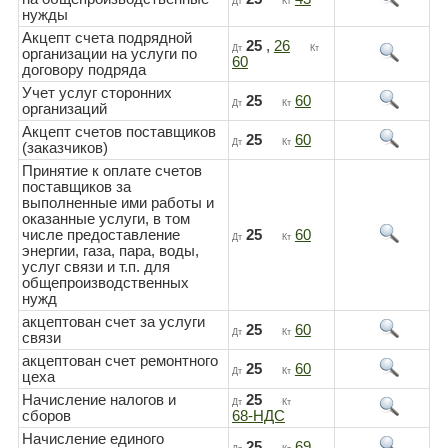
Дт
Кт
нужды
Акцепт счета подрядной
25
,
26
Дт
Кт
организации на услуги по
60
договору подряда
Учет услуг сторонних
25
60
Дт
Кт
организаций
Акцепт счетов поставщиков
25
60
Дт
Кт
(заказчиков)
Принятие к оплате счетов
поставщиков за
выполненные ими работы и
оказанные услуги, в том
числе предоставление
25
60
Дт
Кт
энергии, газа, пара, воды,
услуг связи и т.п. для
общепроизводственных
нужд
акцептован счет за услуги
25
60
Дт
Кт
связи
акцептован счет ремонтного
25
60
Дт
Кт
цеха
Начисление налогов и
25
Дт
Кт
сборов
68-НДС
Начисление единого
25
69