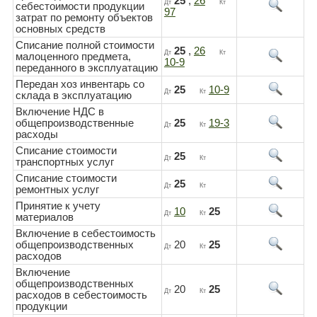
25
,
26
Дт
Кт
себестоимости продукции
97
затрат по ремонту объектов
основных средств
Списание полной стоимости
25
,
26
Дт
Кт
малоценного предмета,
10-9
переданного в эксплуатацию
Передан хоз инвентарь со
25
10-9
Дт
Кт
склада в эксплуатацию
Включение НДС в
общепроизводственные
25
19-3
Дт
Кт
расходы
Списание стоимости
25
Дт
Кт
транспортных услуг
Списание стоимости
25
Дт
Кт
ремонтных услуг
Принятие к учету
10
25
Дт
Кт
материалов
Включение в себестоимость
общепроизводственных
20
25
Дт
Кт
расходов
Включение
общепроизводственных
20
25
Дт
Кт
расходов в себестоимость
продукции