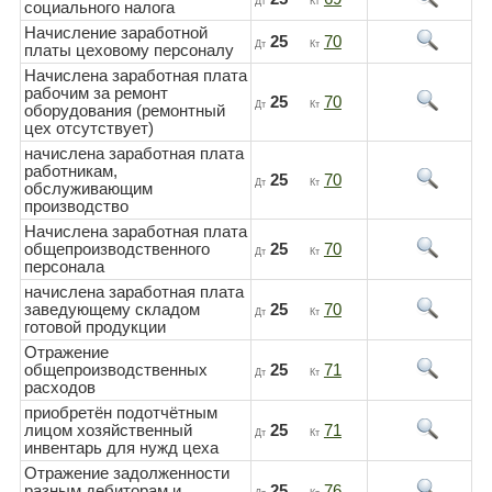
Дт
Кт
социального налога
Начисление заработной
25
70
Дт
Кт
платы цеховому персоналу
Начислена заработная плата
рабочим за ремонт
25
70
Дт
Кт
оборудования (ремонтный
цех отсутствует)
начислена заработная плата
работникам,
25
70
Дт
Кт
обслуживающим
производство
Начислена заработная плата
общепроизводственного
25
70
Дт
Кт
персонала
начислена заработная плата
заведующему складом
25
70
Дт
Кт
готовой продукции
Отражение
общепроизводственных
25
71
Дт
Кт
расходов
приобретён подотчётным
лицом хозяйственный
25
71
Дт
Кт
инвентарь для нужд цеха
Отражение задолженности
разным дебиторам и
25
76