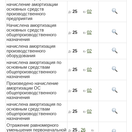
начисление амортизации
основных средств
25
02
Дт
Кт
производственного
предприятия
Начислена амортизация
основных средств
25
02
Дт
Кт
общепроизводственного
назначения
начислена амортизация
производственного
25
02
Дт
Кт
оборудования
начислена амортизация по
основным средствам
25
02
Дт
Кт
общепроизводственного
назначения
Произведено начисление
амортизации ОС
25
02
Дт
Кт
общепроизводственного
назначения
начислена амортизация по
основным средствам
25
02
Дт
Кт
общепроизводственного
назначения
Отражение равномерного
уменьшения первоначальной
25
,
26
Дт
Кт