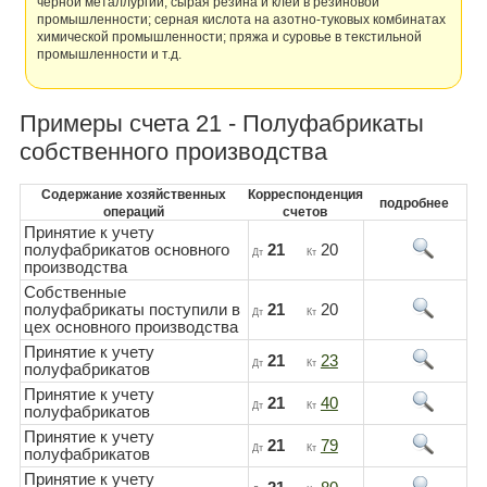
черной металлургии; сырая резина и клей в резиновой
промышленности; серная кислота на азотно-туковых комбинатах
химической промышленности; пряжа и суровье в текстильной
промышленности и т.д.
Примеры счета 21 - Полуфабрикаты
собственного производства
Содержание хозяйственных
Корреспонденция
подробнее
операций
счетов
Принятие к учету
полуфабрикатов основного
21
20
Дт
Кт
производства
Собственные
полуфабрикаты поступили в
21
20
Дт
Кт
цех основного производства
Принятие к учету
21
23
Дт
Кт
полуфабрикатов
Принятие к учету
21
40
Дт
Кт
полуфабрикатов
Принятие к учету
21
79
Дт
Кт
полуфабрикатов
Принятие к учету