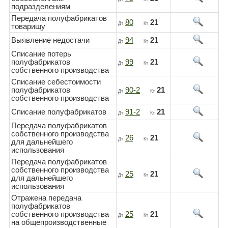
подразделениям
Передача полуфабрикатов
80
21
Дт
Кт
товарищу
Выявление недостачи
94
21
Дт
Кт
Списание потерь
полуфабрикатов
99
21
Дт
Кт
собственного производства
Списание себестоимости
полуфабрикатов
90-2
21
Дт
Кт
собственного производства
Списание полуфабрикатов
91-2
21
Дт
Кт
Передача полуфабрикатов
собственного производства
26
21
Дт
Кт
для дальнейшего
использования
Передача полуфабрикатов
собственного производства
25
21
Дт
Кт
для дальнейшего
использования
Отражена передача
полуфабрикатов
собственного производства
25
21
Дт
Кт
на общепроизводственные