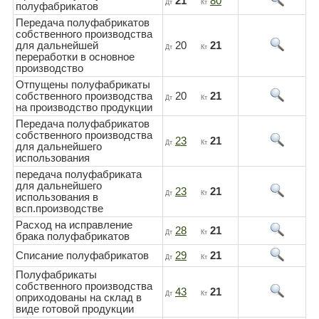
21
80
Дт
Кт
полуфабрикатов
Передача полуфабрикатов
собственного производства
для дальнейшей
20
21
Дт
Кт
переработки в основное
производство
Отпущены полуфабрикаты
собственного производства
20
21
Дт
Кт
на производство продукции
Передача полуфабрикатов
собственного производства
23
21
Дт
Кт
для дальнейшего
использования
передача полуфабриката
для дальнейшего
23
21
Дт
Кт
использования в
всп.производстве
Расход на исправление
28
21
Дт
Кт
брака полуфабрикатов
Списание полуфабрикатов
29
21
Дт
Кт
Полуфабрикаты
собственного производства
43
21
Дт
Кт
оприходованы на склад в
виде готовой продукции