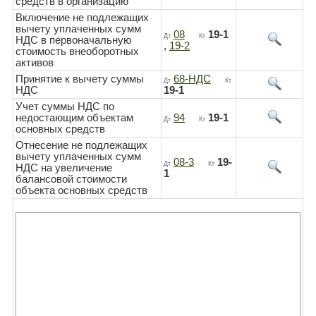
средств в организацию
Включение не подлежащих
вычету уплаченных сумм
08
19-1
Дт
Кт
НДС в первоначальную
,
19-2
стоимость внеоборотных
активов
Принятие к вычету суммы
68-НДС
Дт
Кт
НДС
19-1
Учет суммы НДС по
недостающим объектам
94
19-1
Дт
Кт
основных средств
Отнесение не подлежащих
вычету уплаченных сумм
08-3
19-
Дт
Кт
НДС на увеличение
1
балансовой стоимости
объекта основных средств