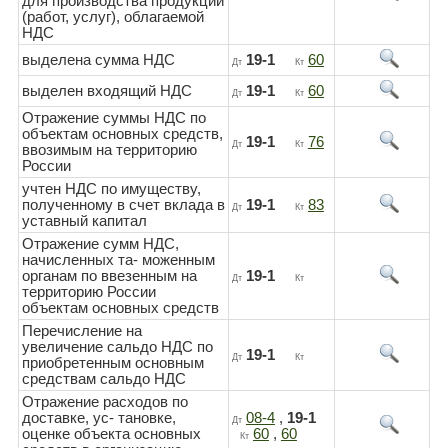
для производства продукции
(работ, услуг), облагаемой
НДС
выделена сумма НДС
19-1
60
Дт
Кт
выделен входящий НДС
19-1
60
Дт
Кт
Отражение суммы НДС по
объектам основных средств,
19-1
76
Дт
Кт
ввозимым на территорию
России
учтен НДС по имуществу,
полученному в счет вклада в
19-1
83
Дт
Кт
уставный капитал
Отражение сумм НДС,
начисленных та- моженным
органам по ввезенным на
19-1
Дт
Кт
территорию России
объектам основных средств
Перечисление на
увеличение сальдо НДС по
19-1
Дт
Кт
приобретенным основным
средствам сальдо НДС
Отражение расходов по
доставке, ус- тановке,
08-4
,
19-1
Дт
оценке объекта основных
60
,
60
Кт