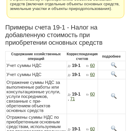
средств (включая отдельные объекты основных средств,
земельные участки и объекты природопользования).
Примеры счета 19-1 - Налог на
добавленную стоимость при
приобретении основных средств
Содержание хозяйственных
Корреспонденция
подробнее
операций
счетов
Учет суммы НДС
19-1
60
Дт
Кт
Учет суммы НДС
19-1
60
Дт
Кт
Отражение суммы НДС за
выполненные работы или
консультационные услуги,
19-1
60
Дт
Кт
услуги посредников,
,
71
связанные с при-
обретением объектов
основных средств
Отражены суммы НДС по
приобретенным основным
средствам, используемым
19-1
60
Дт
Кт