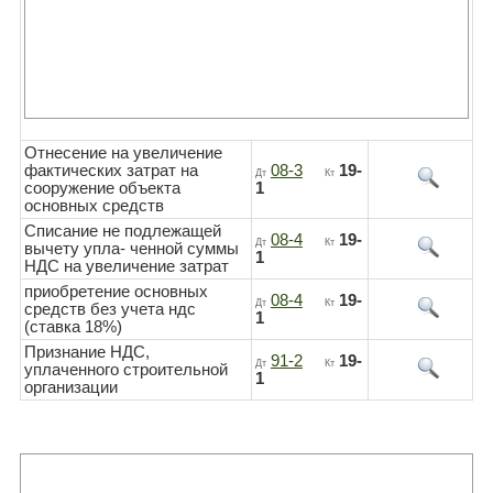
Отнесение на увеличение
фактических затрат на
08-3
19-
Дт
Кт
сооружение объекта
1
основных средств
Списание не подлежащей
08-4
19-
Дт
Кт
вычету упла- ченной суммы
1
НДС на увеличение затрат
приобретение основных
08-4
19-
Дт
Кт
средств без учета ндс
1
(ставка 18%)
Признание НДС,
91-2
19-
Дт
Кт
уплаченного строительной
1
организации