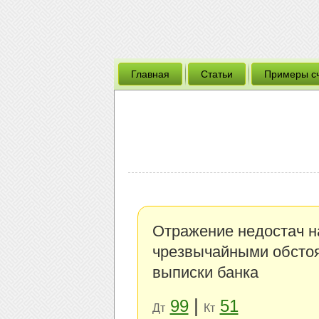
Главная
Статьи
Примеры с
Отражение недостач на
чрезвычайными обстоя
выписки банка
|
99
51
Дт
Кт