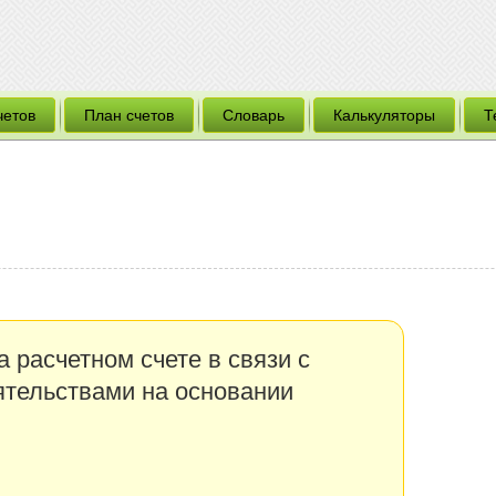
четов
План счетов
Словарь
Калькуляторы
Т
 расчетном счете в связи с
тельствами на основании