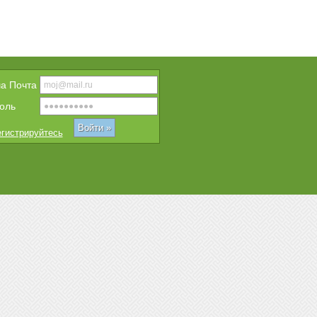
a Почта
оль
гистрируйтесь