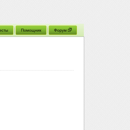
есты
Помощник
Форум