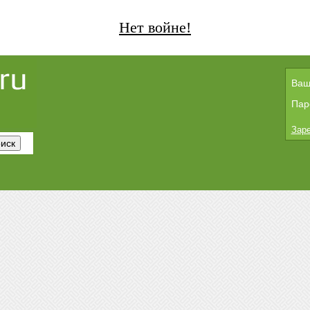
Нет войне!
Ваш
Пар
Заре