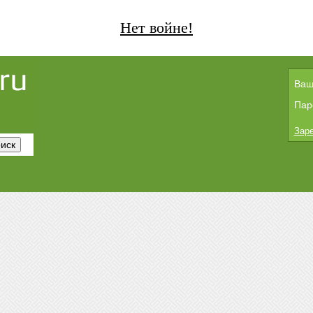
Нет войне!
Ваш
Пар
Заре