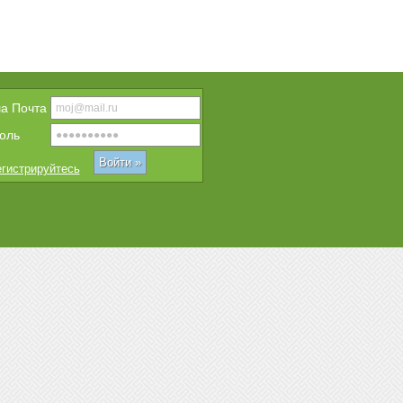
a Почта
оль
гистрируйтесь