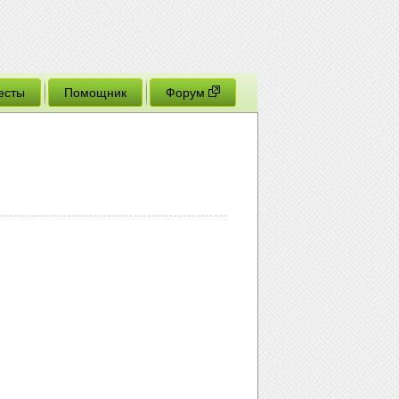
есты
Помощник
Форум