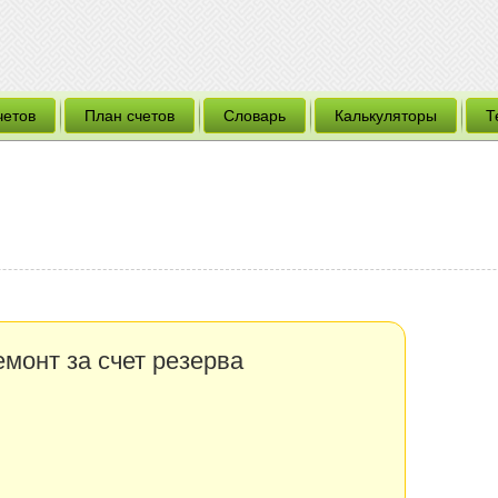
четов
План счетов
Словарь
Калькуляторы
Т
монт за счет резерва