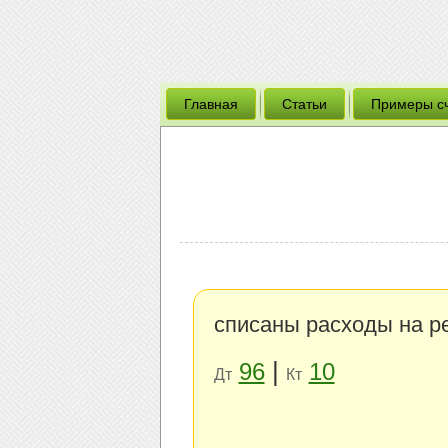
Главная
Статьи
Примеры с
списаны расходы на ре
|
96
10
Дт
Кт