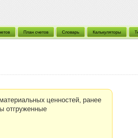
четов
План счетов
Словарь
Калькуляторы
Т
материальных ценностей, ранее
ры отгруженные