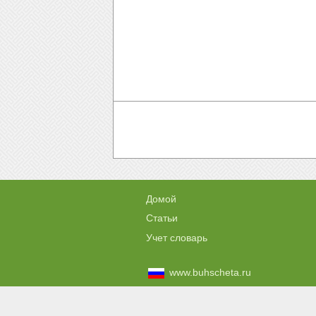
Домой
Статьи
Учет словарь
www.buhscheta.ru
www.jak-ksiegowac.pl