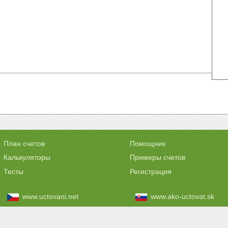
План счетов
Помощник
Калькуляторы
Примеры счетов
Тесты
Регистрация
www.uctovani.net
www.ako-uctovat.sk
www.comptabilisation.fr
www.contabilizacaofacil