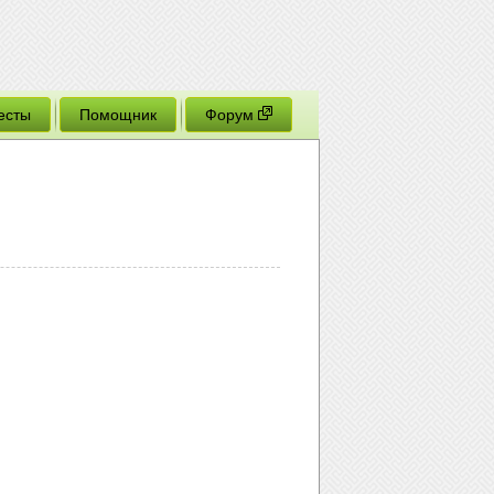
есты
Помощник
Форум