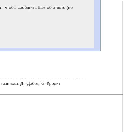
с
- чтобы сообщить Вам об ответе (по
 записка: Дт=Дебет, Кт=Кредит