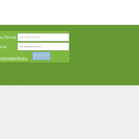
a Почта
оль
гистрируйтесь