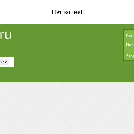
Нет войне!
Ваш
Пар
Заре