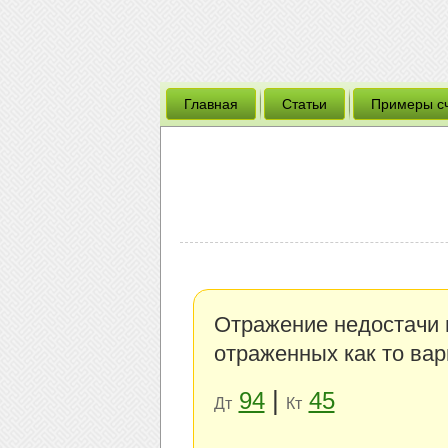
Главная
Статьи
Примеры с
Отражение недостачи 
отраженных как то ва
|
94
45
Дт
Кт