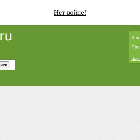
Нет войне!
Ваш
Пар
Заре