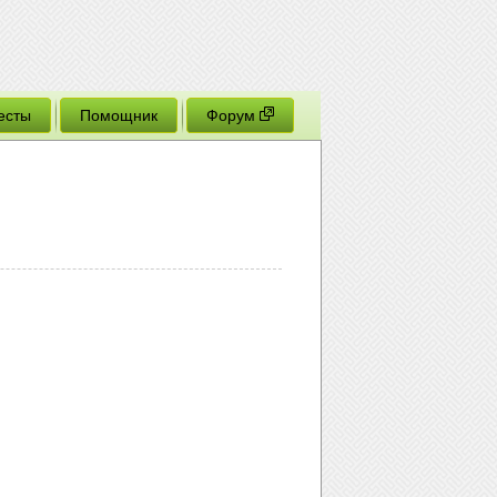
есты
Помощник
Форум