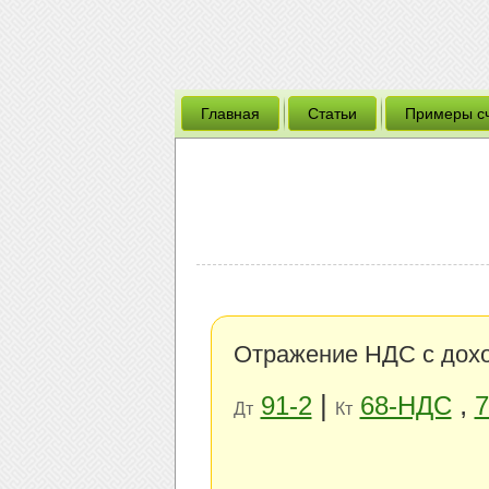
Главная
Статьи
Примеры с
Отражение НДС с дохо
|
,
91-2
68-НДС
7
Дт
Кт