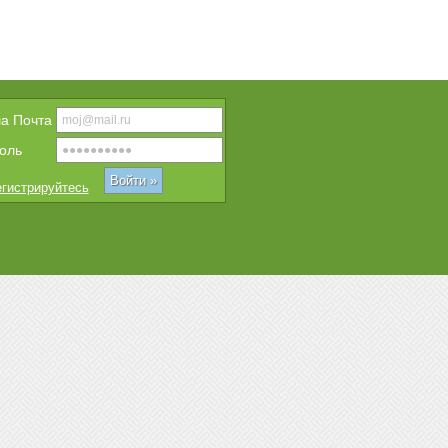
a Почта
оль
гистрируйтесь