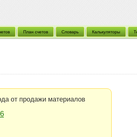
четов
План счетов
Словарь
Калькуляторы
Т
да от продажи материалов
6