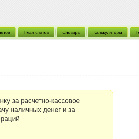
четов
План счетов
Словарь
Калькуляторы
Т
нку за расчетно-кассовое
чу наличных денег и за
ераций