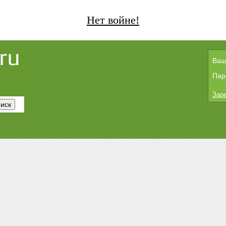
Нет войне!
Ваш
Пар
Заре