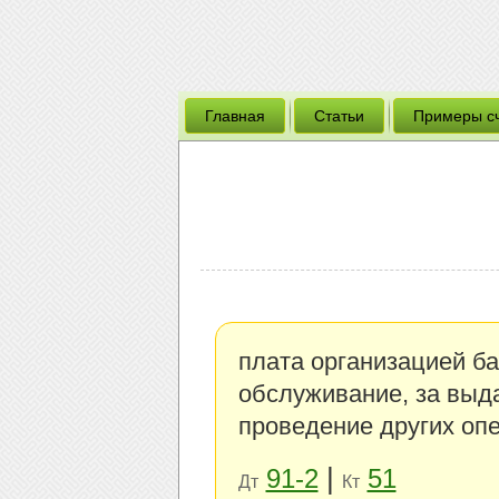
Главная
Статьи
Примеры с
плата организацией ба
обслуживание, за выда
проведение других оп
|
91-2
51
Дт
Кт