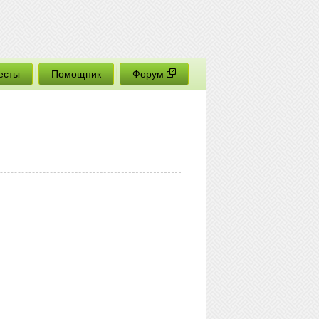
есты
Помощник
Форум