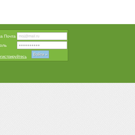
a Почта
оль
гистрируйтесь