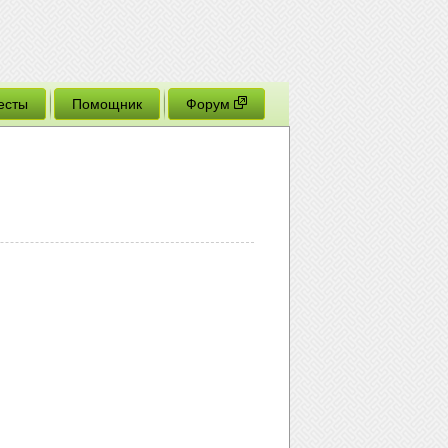
есты
Помощник
Форум