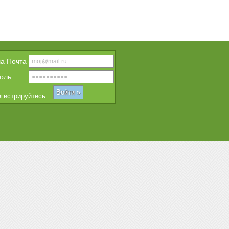
a Почта
оль
гистрируйтесь