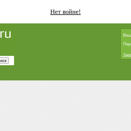
Нет войне!
Ваш
Пар
Заре