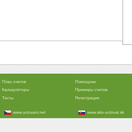
План счетов
Помощник
Калькуляторы
Примеры счетов
Тесты
Регистрация
www.uctovani.net
www.ako-uctovat.sk
www.comptabilisation.fr
www.contabilizacaofacil