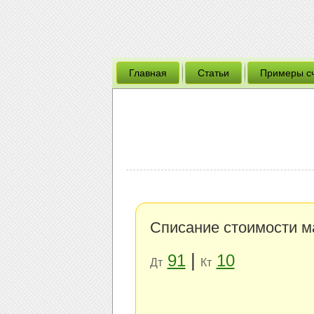
Главная
Статьи
Примеры с
Списание стоимости м
|
91
10
Дт
Кт