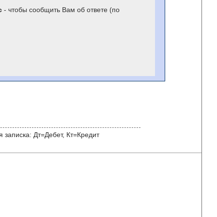
с
- чтобы сообщить Вам об ответе (по
 записка: Дт=Дебет, Кт=Кредит