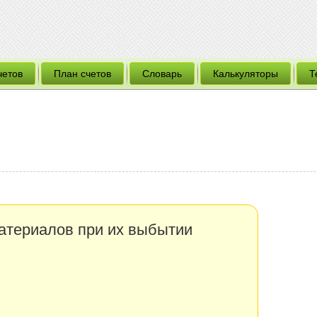
четов
План счетов
Словарь
Калькуляторы
Т
атериалов при их выбытии