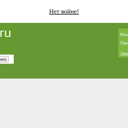
Нет войне!
Ваш
Пар
Заре