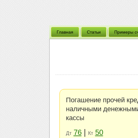
Главная
Статьи
Примеры с
Погашение прочей кре
наличными денежными
кассы
|
76
50
Дт
Кт