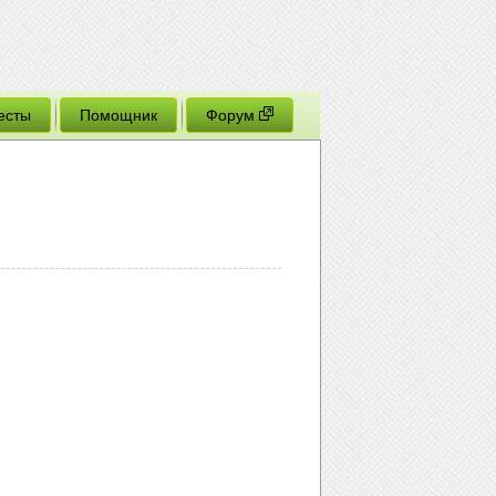
есты
Помощник
Форум