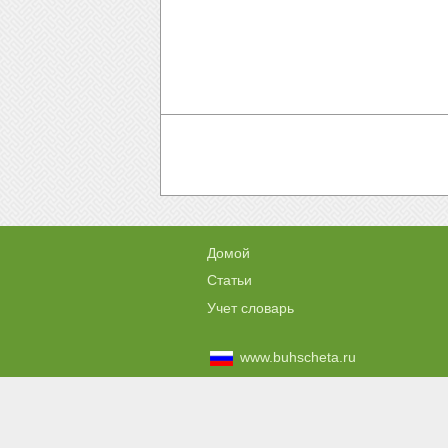
Домой
Статьи
Учет словарь
www.buhscheta.ru
www.jak-ksiegowac.pl
Автор сайта не несе