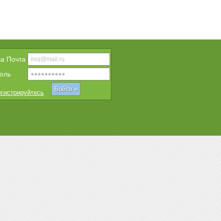
a Почта
оль
гистрируйтесь