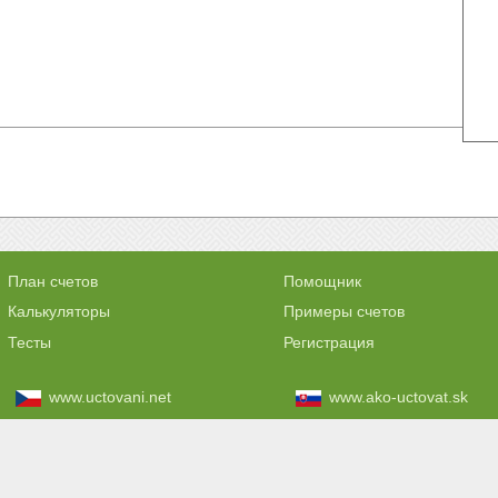
План счетов
Помощник
Калькуляторы
Примеры счетов
Тесты
Регистрация
www.uctovani.net
www.ako-uctovat.sk
www.comptabilisation.fr
www.contabilizacaofacil
т ответственности за ваши действия и решения принятые на основе информации, получ
©
www.buhschta.ru 2012 - 2026 | бухСчета.ru