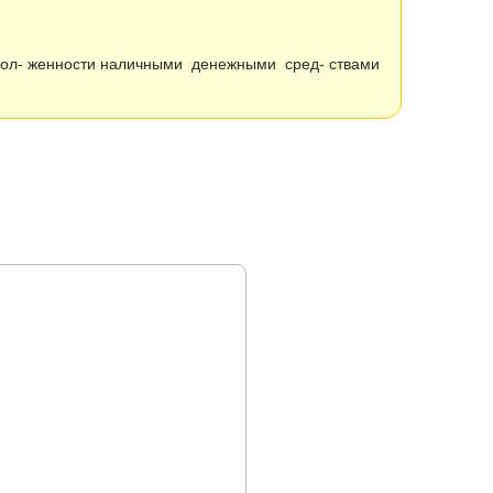
дол- женности наличными денежными сред- ствами