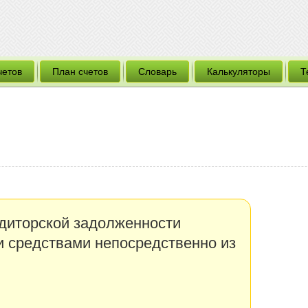
четов
План счетов
Словарь
Калькуляторы
Т
диторской задолженности
 средствами непосредственно из