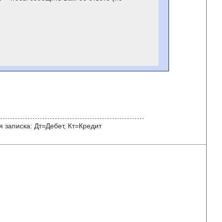
 записка: Дт=Дебет, Кт=Кредит