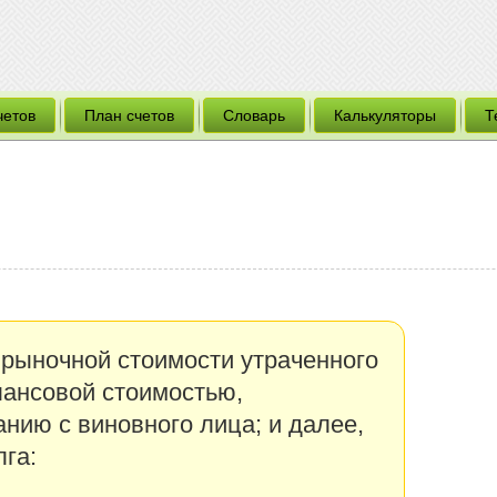
четов
План счетов
Словарь
Калькуляторы
Т
рыночной стоимости утраченного
лансовой стоимостью,
нию с виновного лица; и далее,
га: