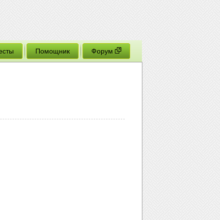
есты
Помощник
Форум