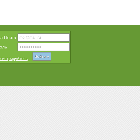
a Почта
оль
гистрируйтесь