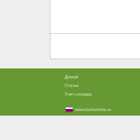
Домой
Статьи
Учет словарь
www.buhscheta.ru
www.jak-ksiegowac.pl
Автор сайта не несе