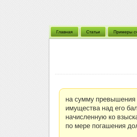
Главная
Статьи
Примеры с
на сумму превышения 
имущества над его ба
начисленную ко взыска
по мере погашения дол