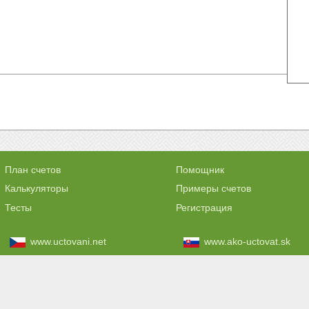
План счетов
Помощник
Калькуляторы
Примеры счетов
Тесты
Регистрация
www.uctovani.net
www.ako-uctovat.sk
www.comptabilisation.fr
www.contabilizacaofacil
т ответственности за ваши действия и решения принятые на основе информации, получ
©
www.buhschta.ru 2012 - 2026 | бухСчета.ru