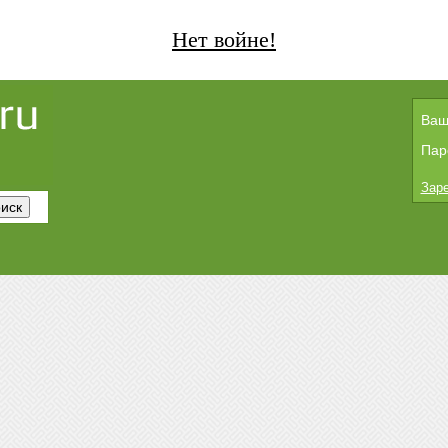
Нет войне!
Ваш
Пар
Заре