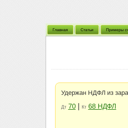
Главная
Статьи
Примеры с
Удержан НДФЛ из зара
|
70
68 НДФЛ
Дт
Кт