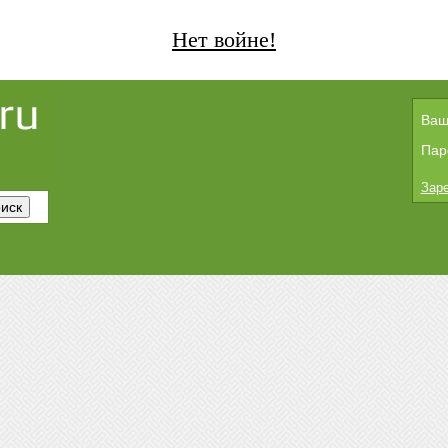
Нет войне!
Ваш
Пар
Заре