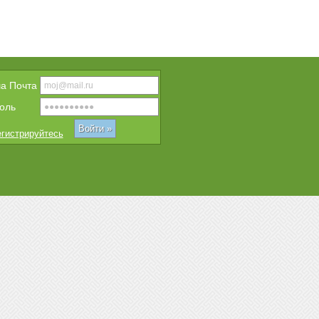
a Почта
оль
гистрируйтесь