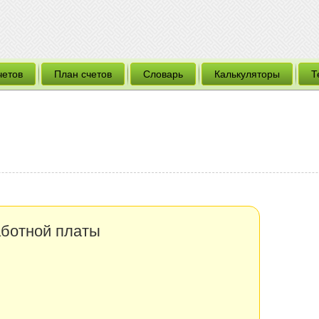
четов
План счетов
Словарь
Калькуляторы
Т
ботной платы