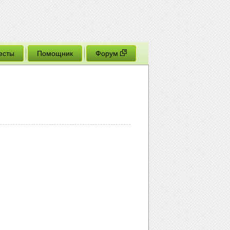
есты
Помощник
Форум