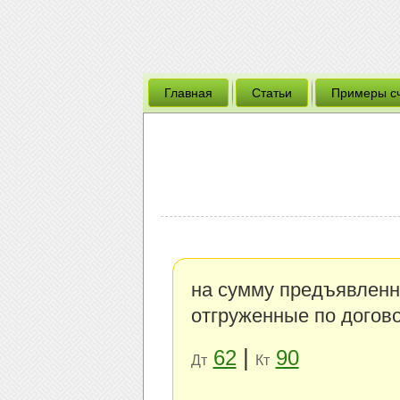
Главная
Статьи
Примеры с
на сумму предъявленн
отгруженные по догов
|
62
90
Дт
Кт