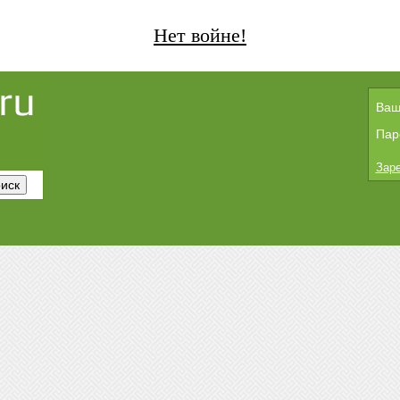
Нет войне!
Ваш
Пар
Заре