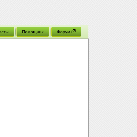
есты
Помощник
Форум