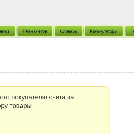
четов
План счетов
Словарь
Калькуляторы
Т
ого покупателю счета за
ору товары