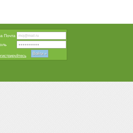
a Почта
оль
гистрируйтесь