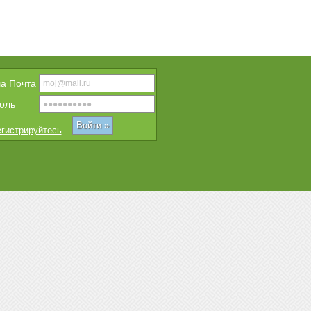
a Почта
оль
гистрируйтесь