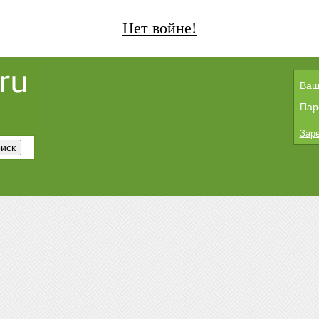
Нет войне!
Ваш
Пар
Заре