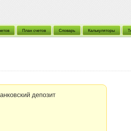
четов
План счетов
Словарь
Калькуляторы
Т
анковский депозит