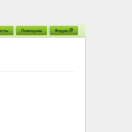
есты
Помощник
Форум