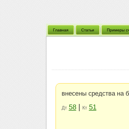
Главная
Статьи
Примеры с
внесены средства на б
|
58
51
Дт
Кт