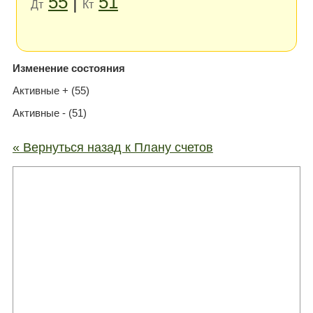
55
|
51
Дт
Кт
Изменение состояния
Активные + (55)
Активные - (51)
« Вернуться назад к Плану счетов