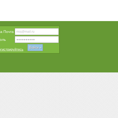
a Почта
оль
гистрируйтесь