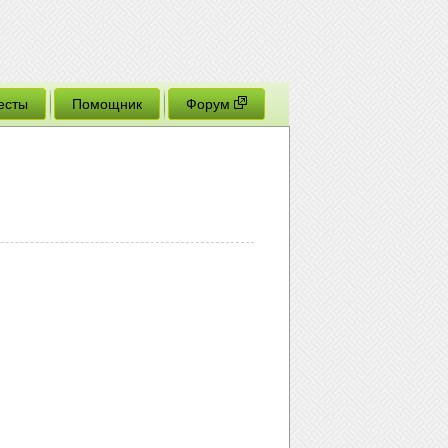
есты
Помощник
Форум