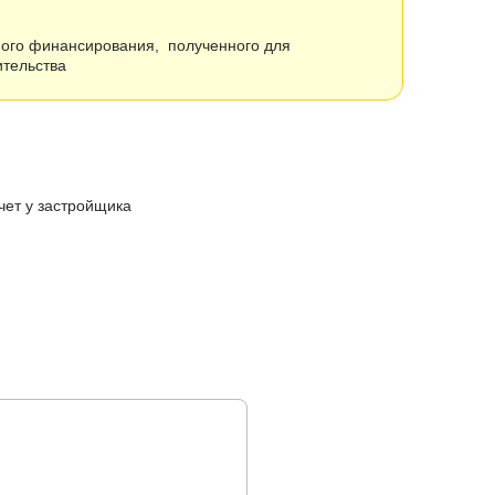
ого финансирования, полученного для
ного строительства
чет у застройщика