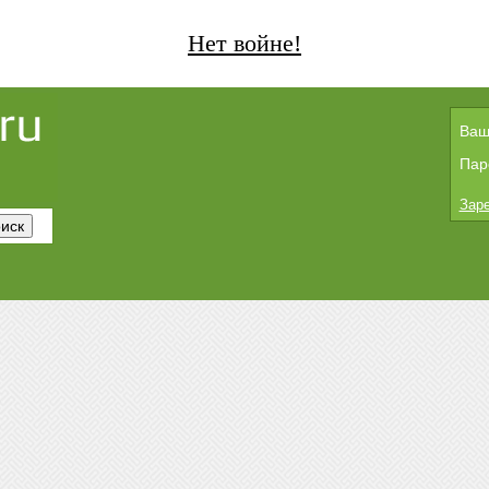
Нет войне!
Ваш
Пар
Заре