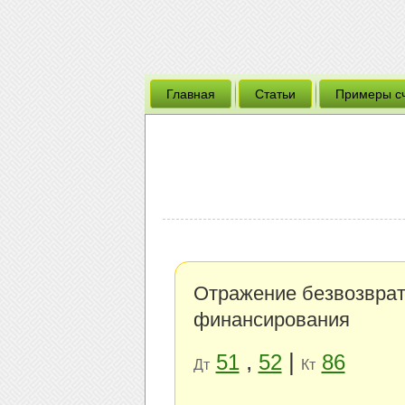
Главная
Статьи
Примеры с
Отражение безвозврат
финансирования
,
|
51
52
86
Дт
Кт