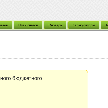
четов
План счетов
Словарь
Калькуляторы
Т
ного бюджетного