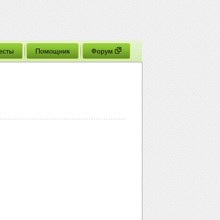
есты
Помощник
Форум