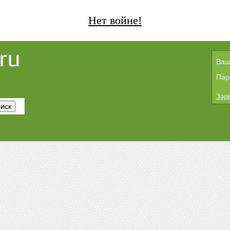
Нет войне!
Ваш
Пар
Заре