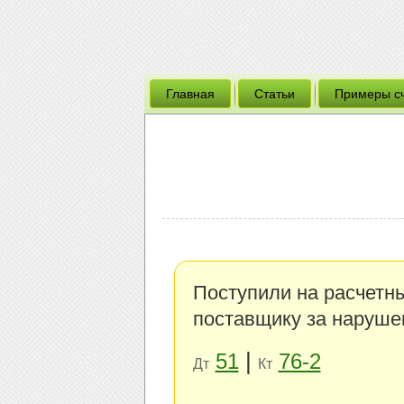
Главная
Статьи
Примеры с
Поступили на расчетны
поставщику за наруше
|
51
76-2
Дт
Кт