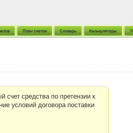
четов
План счетов
Словарь
Калькуляторы
Т
й счет средства по претензии к
ние условий договора поставки