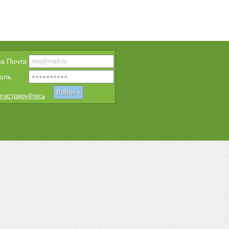
a Почта
оль
гистрируйтесь