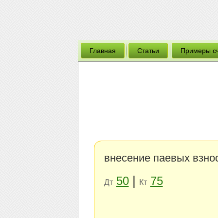
Главная
Статьи
Примеры с
внесение паевых взно
|
50
75
Дт
Кт