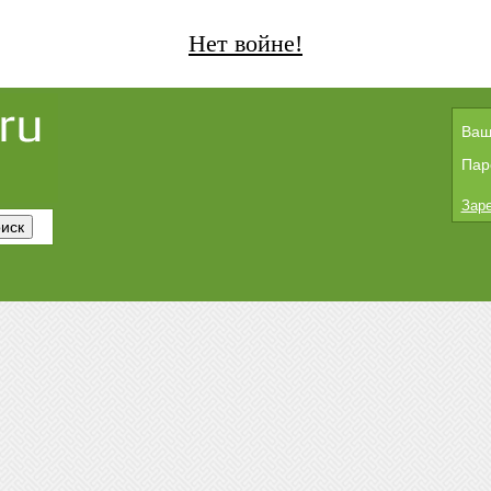
Нет войне!
Ваш
Пар
Заре