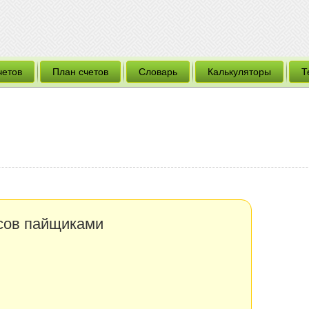
четов
План счетов
Словарь
Калькуляторы
Т
сов пайщиками