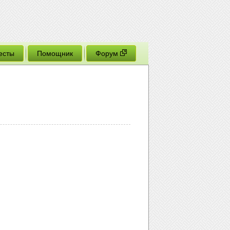
есты
Помощник
Форум