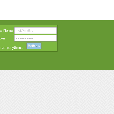
a Почта
оль
гистрируйтесь