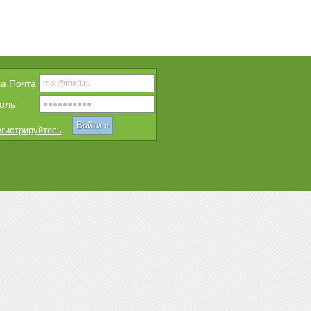
a Почта
оль
гистрируйтесь