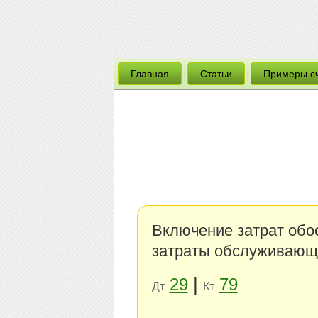
Главная
Статьи
Примеры с
Включение затрат обо
затраты обслуживающи
|
29
79
Дт
Кт