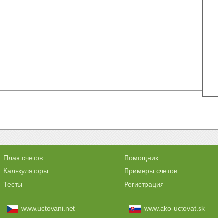
План счетов
Помощник
Калькуляторы
Примеры счетов
Тесты
Регистрация
www.uctovani.net
www.ako-uctovat.sk