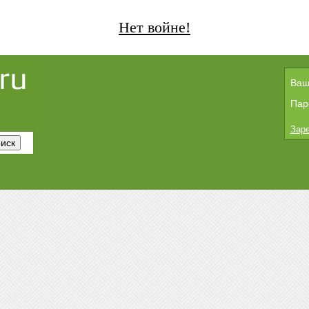
Нет войне!
Ваш
Пар
Заре