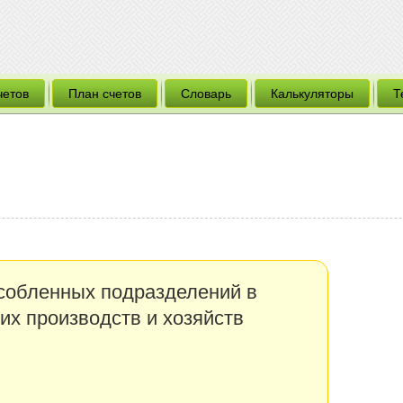
четов
План счетов
Словарь
Калькуляторы
Т
собленных подразделений в
х производств и хозяйств