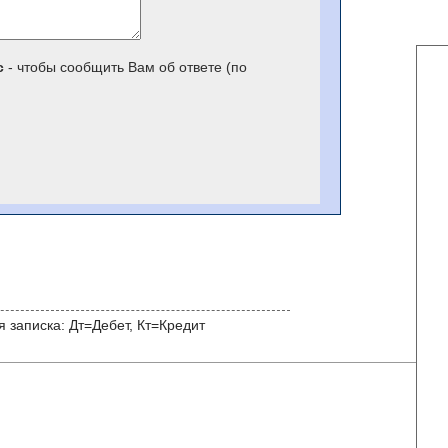
с
- чтобы сообщить Вам об ответе (по
 записка: Дт=Дебет, Кт=Кредит