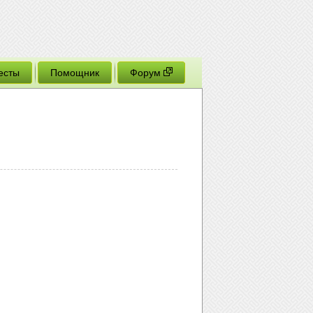
есты
Помощник
Форум